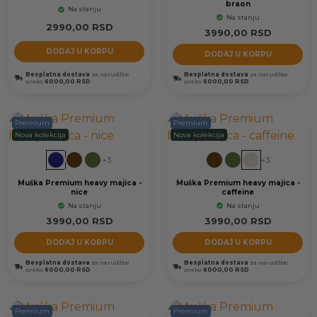
braon
Na stanju
Na stanju
2990,00
RSD
3990,00
RSD
DODAJ U KORPU
DODAJ U KORPU
Besplatna dostava
za narudžbe
Besplatna dostava
za narudžbe
preko
6000,00 RSD
preko
6000,00 RSD
Premium
Premium
Nova kolekcija
Nova kolekcija
+3
+3
Muška Premium heavy majica -
Muška Premium heavy majica -
nice
caffeine
Na stanju
Na stanju
3990,00
RSD
3990,00
RSD
DODAJ U KORPU
DODAJ U KORPU
Besplatna dostava
za narudžbe
Besplatna dostava
za narudžbe
preko
6000,00 RSD
preko
6000,00 RSD
Premium
Premium