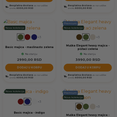
Besplatna dostava
za narudžbe
Besplatna dostava
za narudžbe
preko
6000,00 RSD
preko
6000,00 RSD
Premium
Nova kolekcija
Nova kolekcija
+3
+3
Muška Elegant heavy majica -
Basic majica - maslinasto zelena
pistaći zelena
Na stanju
Na stanju
2990,00
RSD
3990,00
RSD
DODAJ U KORPU
DODAJ U KORPU
Besplatna dostava
za narudžbe
Besplatna dostava
za narudžbe
preko
6000,00 RSD
preko
6000,00 RSD
Nova kolekcija
Premium
Nova kolekcija
+3
+3
Basic majica - indigo
Muška Elegant heavy majica -