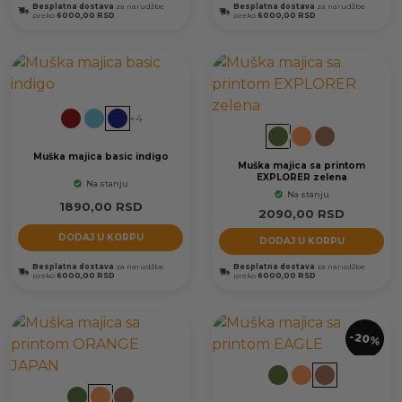
Besplatna dostava
za narudžbe
Besplatna dostava
za narudžbe
preko
6000,00 RSD
preko
6000,00 RSD
+4
Muška majica basic indigo
Muška majica sa printom
EXPLORER zelena
Na stanju
Na stanju
1890,00
RSD
2090,00
RSD
DODAJ U KORPU
DODAJ U KORPU
Besplatna dostava
za narudžbe
Besplatna dostava
za narudžbe
preko
6000,00 RSD
preko
6000,00 RSD
-20%