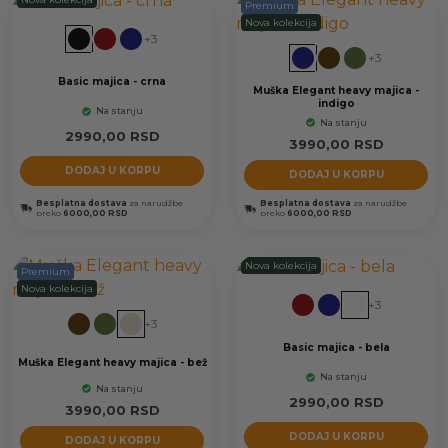
Premium
Nova kolekcija
+3
+3
Basic majica - crna
Muška Elegant heavy majica -
indigo
Na stanju
Na stanju
2990,00
RSD
3990,00
RSD
DODAJ U KORPU
DODAJ U KORPU
Besplatna dostava
za narudžbe
Besplatna dostava
za narudžbe
preko
6000,00 RSD
preko
6000,00 RSD
Nova kolekcija
Premium
Nova kolekcija
+3
+3
Basic majica - bela
Muška Elegant heavy majica - bež
Na stanju
Na stanju
2990,00
RSD
3990,00
RSD
DODAJ U KORPU
DODAJ U KORPU