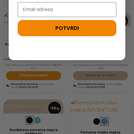
Email
-20%
-20%
POTVRDI
+1
+1
Pamučna muška majica
Pamučna muška majica ORIGINAL
SKELETON
Na stanju
Nema na stanju
1670,00
RSD
1670,00
RSD
2090,00
2090,00
Najniža cena u prethodnih 30 dana:
2090,00
Najniža cena u prethodnih 30 dana:
2090,00
RSD
RSD
DODAJ U KORPU
NEMA NA STANJU
Besplatna dostava
za narudžbe
Besplatna dostava
za narudžbe
preko
6000,00 RSD
preko
6000,00 RSD
-20%
Reciklirana pamučna majica
Pamučna muška majica
PANDA4U