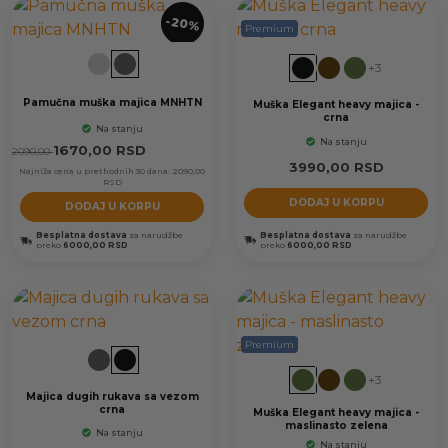
-20%
Premium
+3
Pamučna muška majica MNHTN
Muška Elegant heavy majica -
crna
Na stanju
Na stanju
1670,00
RSD
2090,00
3990,00
RSD
Najniža cena u prethodnih 30 dana:
2090,00
RSD
DODAJ U KORPU
DODAJ U KORPU
Besplatna dostava
za narudžbe
Besplatna dostava
za narudžbe
preko
6000,00 RSD
preko
6000,00 RSD
Premium
+3
Majica dugih rukava sa vezom
crna
Muška Elegant heavy majica -
maslinasto zelena
Na stanju
Na stanju