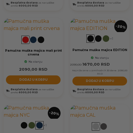
Besplatna dostava
za narudžbe
Besplatna dostava
za narudžbe
preko
6000,00 RSD
preko
6000,00 RSD
-20%
+1
Pamučna muška majica EDITION
Pamučna muška majica mali print
crvena
Na stanju
Na stanju
1670,00
RSD
2090,00
2090,00
RSD
Najniža cena u prethodnih 30 dana:
2090,00
RSD
DODAJ U KORPU
DODAJ U KORPU
Besplatna dostava
za narudžbe
Besplatna dostava
za narudžbe
preko
6000,00 RSD
preko
6000,00 RSD
-20%
+1