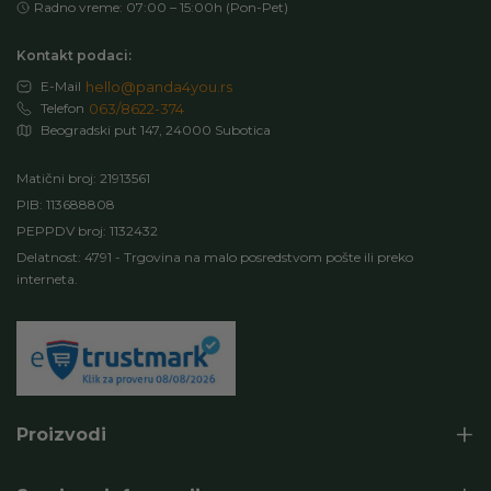
Radno vreme: 07:00 – 15:00h (Pon-Pet)
Kontakt podaci:
E-Mail
hello@panda4you.rs
Telefon
063/8622-374
Beogradski put 147, 24000 Subotica
Matični broj: 21913561
PIB: 113688808
PEPPDV broj: 1132432
Delatnost: 4791 - Trgovina na malo posredstvom pošte ili preko
interneta.
Proizvodi