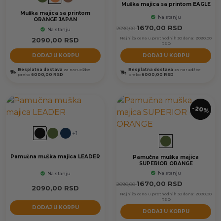
Muška majica sa printom EAGLE
Muška majica sa printom
Na stanju
ORANGE JAPAN
1670,00
RSD
2090,00
Na stanju
Najniža cena u prethodnih 30 dana:
2090,00
2090,00
RSD
RSD
DODAJ U KORPU
DODAJ U KORPU
Besplatna dostava
za narudžbe
Besplatna dostava
za narudžbe
preko
6000,00 RSD
preko
6000,00 RSD
-20%
+1
Pamučna muška majica LEADER
Pamučna muška majica
SUPERIOR ORANGE
Na stanju
Na stanju
1670,00
RSD
2090,00
2090,00
RSD
Najniža cena u prethodnih 30 dana:
2090,00
RSD
DODAJ U KORPU
DODAJ U KORPU