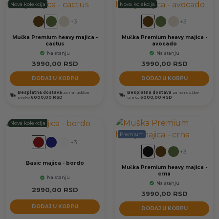
Nova kolekcija
Nova kolekcija
+3
+3
Muška Premium heavy majica -
Muška Premium heavy majica -
cactus
avocado
Na stanju
Na stanju
3990,00
RSD
3990,00
RSD
DODAJ U KORPU
DODAJ U KORPU
Besplatna dostava
za narudžbe
Besplatna dostava
za narudžbe
preko
6000,00 RSD
preko
6000,00 RSD
Nova kolekcija
Premium
+3
+3
Basic majica - bordo
Muška Premium heavy majica -
crna
Na stanju
Na stanju
2990,00
RSD
3990,00
RSD
DODAJ U KORPU
DODAJ U KORPU