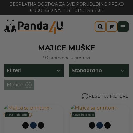
BESPLATNA DOSTAVA ZA SVE PORUDŽBINE PREKO
6.000 RSD NA TERITORIJI SRBIJE
MAJICE MUŠKE
50 proizvoda u pretrazi
Filteri
Majice
RESETUJ FILTERE
Nova kolekcija
Nova kolekcija