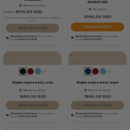
ADVENTURE
Nema na stanju
Na stanju
1670,00
RSD
2090,00
2090,00
RSD
Najniža cena u prethodnih 30 dana:
2090,00
RSD
DODAJ U KORPU
NEMA NA STANJU
Besplatna dostava
za narudžbe
Besplatna dostava
za narudžbe
preko
6000,00 RSD
preko
6000,00 RSD
+4
+4
Muška majica basic crna
Muška majica basic teget
Nema na stanju
Nema na stanju
1890,00
RSD
1890,00
RSD
NEMA NA STANJU
NEMA NA STANJU
Besplatna dostava
za narudžbe
Besplatna dostava
za narudžbe
preko
6000,00 RSD
preko
6000,00 RSD