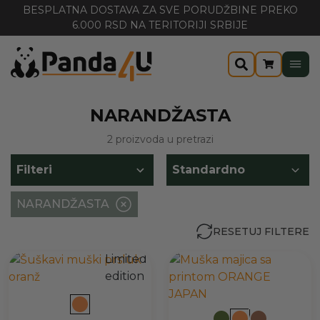
ORUDŽBINE PREKO
BESPLATNA DOSTAVA ZA SVE PORU
JI SRBIJE
6.000 RSD NA TERITORIJI S
NARANDŽASTA
2 proizvoda u pretrazi
Filteri
NARANDŽASTA
RESETUJ FILTERE