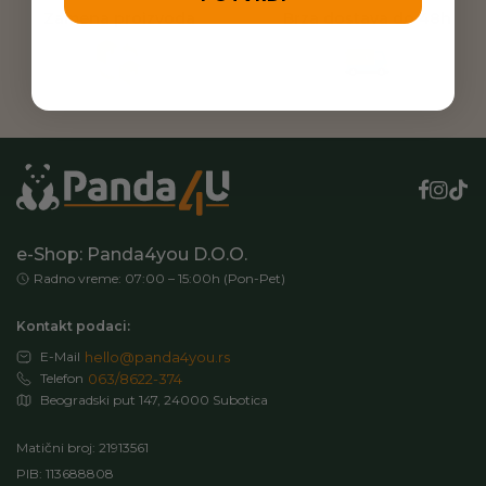
Zamena proizvoda
Brza dostava do 48h
e-Shop: Panda4you D.O.O.
Radno vreme: 07:00 – 15:00h (Pon-Pet)
Kontakt podaci:
E-Mail
hello@panda4you.rs
Telefon
063/8622-374
Beogradski put 147, 24000 Subotica
Matični broj: 21913561
PIB: 113688808