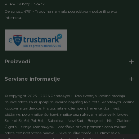
PEPPDV broj: 1132432
Delatnost: 4791 - Trgovina na malo posredstvom pošte ili preko
interneta.
Proizvodi
Servisne informacije
© copyright 2023
-
2026 Panda4you
-
Proizvodnja i online prodaja
muske odece za krupnije muskarce najvišeg kvaliteta
.
Panda4you online
kupovina garderobe
:
Prsluci
,
jakne
,
džemperi
,
trenerke
,
donji veš
,
pidžame
,
polo majice
,
šortsevi
,
majice bez rukava
,
majice veliki brojevi
3xl
,
4xl
,
5x
,
6xl
,
7xl
,
8xl
,
-
Subotica
,
-
Novi Sad
,
-
Beograd
,
-
Nis
,
-
Zlatibor
Čigota
,
-
Srbija
.
Panda4you
-
Zadržava pravo promena cena muske
odece bez prethodne najave
.
-
Slike muške odeće
-
Trudimo se da