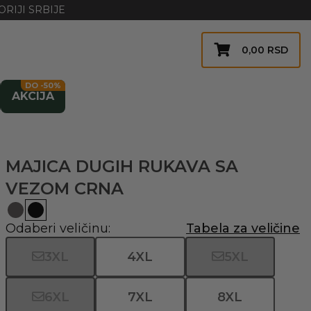
RIJI SRBIJE
0,00
RSD
DO -50%
AKCIJA
MAJICA DUGIH RUKAVA SA
VEZOM CRNA
Odaberi veličinu:
Tabela za veličine
3XL
4XL
5XL
6XL
7XL
8XL