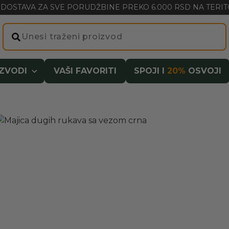
DOSTAVA ZA SVE PORUDŽBINE PREKO 6.000 RSD NA TERITO
IZVODI
VAŠI FAVORITI
SPOJI I
20%
OSVOJI