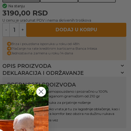
Na stanju
3190,00
RSD
U cenu je uračunat PDV i nema skrivenih troškova
-
+
DODAJ U KORPU
Brza i pouzdana isporuka u roku od 48h
Plaćanje na rate kreditnim karticama Banca Intesa
Jednostavna zamena u roku 14 dana
OPIS PROIZVODA
DEKLARACIJA I ODRŽAVANJE
PREDNOSTI PROIZVODA
Osećajte se udobno, samopouzdano i prozračno u 100%
pamučnoj majici, sa laganom gramažom od 210 gr
Dodatna obrada pamuka za prijatnije nošenje
Render sa elastinom oko vrata je tu za lagodnije oblačenje, kao i
render na rukavima za komfor bez obzira na dužinu rukava
Atraktivna boja Panda vez