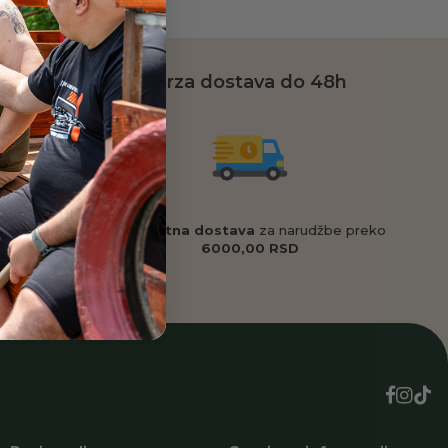
da
Brza dostava do 48h
 veličinu
,
Besplatna dostava
za narudžbe preko
o ćemo Vam
6000,00 RSD
d