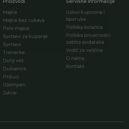
Proizvodi
Servisne informacije
Majice
Uslovi kupovine i
isporuke
Majice bez rukava
Politika kolačića
Polo majice
Politika privatnosti i
Šortsevi za kupanje
zaštita podataka
Šortsevi
Vodič za veličine
Trenerke
O nama
Donji veš
Kontakt
Dukserice
Prsluci
Džemperi
Jakne