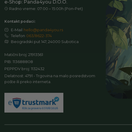
e-Shop: Panda4you D.O.O.
Radno vreme: 07:00 – 15:00h (Pon-Pet)
Kontakt podaci:
E-Mail
hello@panda4you.rs
Telefon
063/8622-374
Beogradski put 147, 24000 Subotica
Matični broj: 21913561
PIB: 113688808
PEPPDV broj: 1132432
Delatnost: 4791 - Trgovina na malo posredstvom
pošte ili preko interneta.