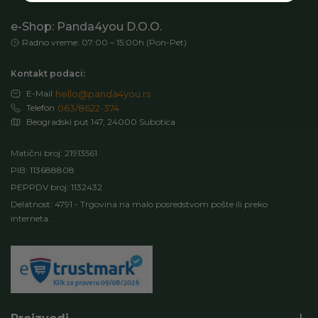
e-Shop: Panda4you D.O.O.
Radno vreme: 07:00 – 15:00h (Pon-Pet)
Kontakt podaci:
E-Mail
hello@panda4you.rs
Telefon
063/8622-374
Beogradski put 147, 24000 Subotica
Matični broj: 21913561
PIB: 113688808
PEPPDV broj: 1132432
Delatnost: 4791 - Trgovina na malo posredstvom pošte ili preko
interneta.