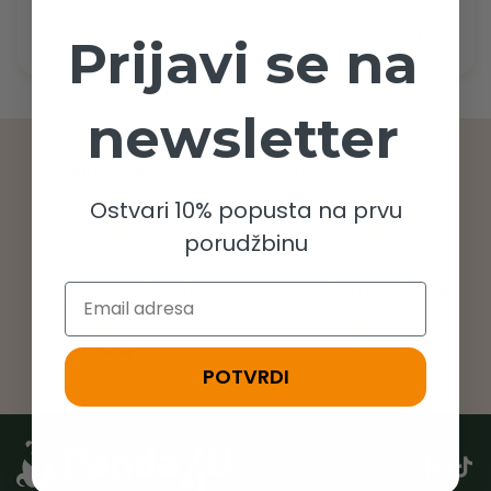
Muška duks jakna kapuljača -
maslinasto zelena
Prijavi se na
4990,00 RSD
newsletter
Sigurno plaćanje
Telefonska podrška
Ostvari 10% popusta na prvu
porudžbinu
Email
Zamena proizvoda
Brza dostava do 48h
POTVRDI