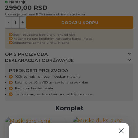
Na stanju
2990,00
RSD
U cenu je uračunat PDV i nema skrivenih troškova
-
+
DODAJ U KORPU
Brza i pouzdana isporuka u roku od 48h
Plaćanje na rate kreditnim karticama Banca Intesa
Jednostavna zamena u roku 14 dana
OPIS PROIZVODA
DEKLARACIJA I ODRŽAVANJE
PREDNOSTI PROIZVODA
100% pamuk – prirodan i udoban materijal
Laka i prozračna (150 g) – savršena za svaki dan
Premium kvalitet izrade
Jednostavan, moderan basic komad koji ide uz sve
Komplet
Muški šorc - crni
4390,00 RSD