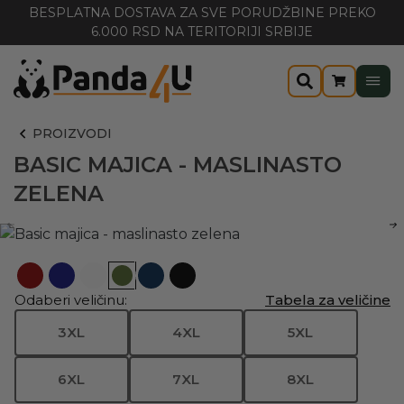
BESPLATNA DOSTAVA ZA SVE PORUDŽBINE PREKO
6.000 RSD NA TERITORIJI SRBIJE
PROIZVODI
BASIC MAJICA - MASLINASTO
ZELENA
Odaberi veličinu:
Tabela za veličine
3XL
4XL
5XL
6XL
7XL
8XL