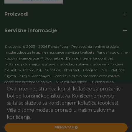
Proizvodi
Servisne informacije
© copyright 2023
-
2026 Panda4you
-
Proizvodnja i online prodaja
muske odece za krupnije muskarce najvišeg kvaliteta
.
Panda4you online
kupovina garderobe
:
Prsluci
,
jakne
,
džemperi
,
trenerke
,
donji veš
,
pidžame
,
polo majice
,
šortsevi
,
majice bez rukava
,
majice veliki brojevi
3xl
,
4xl
,
5x
,
6xl
,
7xl
,
8xl
,
-
Subotica
,
-
Novi Sad
,
-
Beograd
,
-
Nis
,
-
Zlatibor
Čigota
,
-
Srbija
.
Panda4you
-
Zadržava pravo promena cena muske
odece bez prethodne najave
.
-
Slike muške odeće
-
Trudimo se da
specifikacije proizvoda budu 100% tačni opisi proizvoda
.
-
Development
Ova Internet stranica koristi kolačiće za pružanje
by:
ECOM Profit
. Seo optimizacija
:
Marketing
AI Digital
.
-
Panda4you.rs
boljeg korisničkog iskustva. Korišćenjem ovog
-
Sva prava zadržana
.
sajta se slažete sa korištenjem kolačića (cookies).
UI/UX & Art Direction by Sxablon Studio, Development by:
eCom01
Više o tome možete pronaći u našim uslovima
DOO
korišćenja.
PRIHVATAM