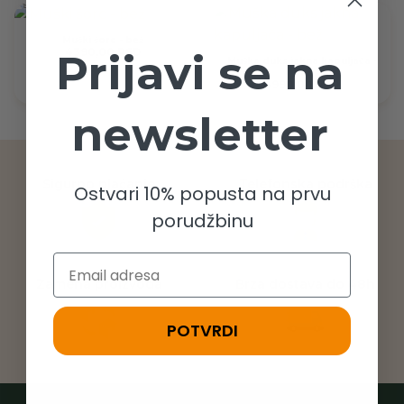
Muški šorc - bež
4390,00 RSD
Prijavi se na
Muška duks jakna kapuljača -
bež
4990,00 RSD
newsletter
Sigurno plaćanje
Telefonska podrška
Ostvari 10% popusta na prvu
porudžbinu
Email
Zamena proizvoda
Brza dostava do 48h
POTVRDI