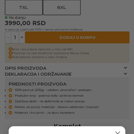
7XL
8XL
Na stanju
3990,00
RSD
U cenu je uračunat PDV i nema skrivenih troškova
-
+
DODAJ U KORPU
Brza i pouzdana isporuka u roku od 48h
Plaćanje na rate kreditnim karticama Banca Intesa
Jednostavna zamena u roku 14 dana
OPIS PROIZVODA
DEKLARACIJA I ODRŽAVANJE
PREDNOSTI PROIZVODA
100% pamuk (200g) – udoban, prozračan i postojan
Produžen kroj – pokriva leđa i prikriva stomak
Zadržava oblik – ne deformiše se nakon pranja
Mekan, ali puniji materijal – balans udobnosti i trajnosti
Moderan i kul print – za dozu karaktera
Komplet