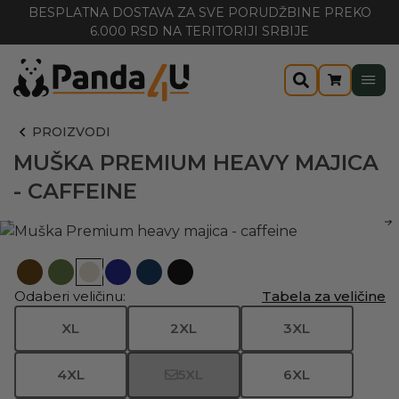
BESPLATNA DOSTAVA ZA SVE PORUDŽBINE PREKO
6.000 RSD NA TERITORIJI SRBIJE
PROIZVODI
MUŠKA PREMIUM HEAVY MAJICA
- CAFFEINE
Odaberi veličinu:
Tabela za veličine
XL
2XL
3XL
4XL
5XL
6XL