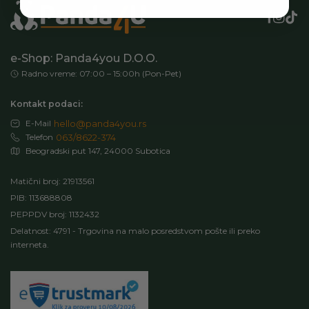
e-Shop: Panda4you D.O.O.
Radno vreme: 07:00 – 15:00h (Pon-Pet)
Kontakt podaci:
E-Mail
hello@panda4you.rs
Telefon
063/8622-374
Beogradski put 147, 24000 Subotica
Matični broj: 21913561
PIB: 113688808
PEPPDV broj: 1132432
Delatnost: 4791 - Trgovina na malo posredstvom pošte ili preko
interneta.