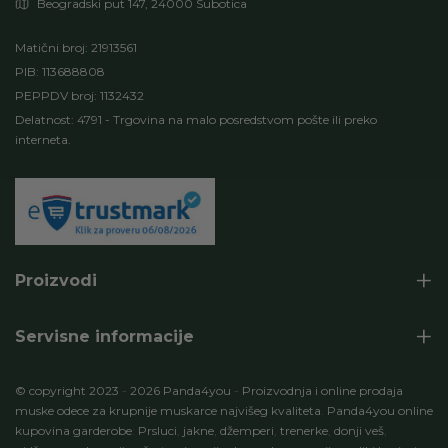
Beogradski put 147, 24000 Subotica
Matični broj: 21913561
PIB: 113688808
PEPPDV broj: 1132432
Delatnost: 4791 - Trgovina na malo posredstvom pošte ili preko
interneta.
Proizvodi
Servisne informacije
© copyright 2023
-
2026 Panda4you
-
Proizvodnja i online prodaja
muske odece za krupnije muskarce najvišeg kvaliteta
.
Panda4you online
kupovina garderobe
:
Prsluci
,
jakne
,
džemperi
,
trenerke
,
donji veš
,