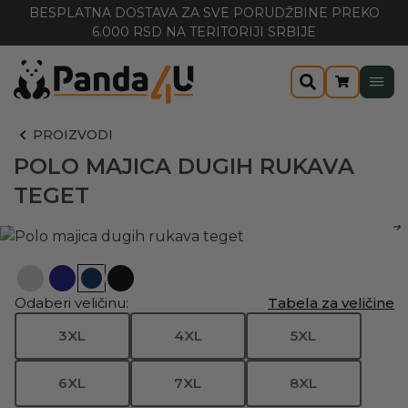
BESPLATNA DOSTAVA ZA SVE PORUDŽBINE PREKO
6.000 RSD NA TERITORIJI SRBIJE
PROIZVODI
POLO MAJICA DUGIH RUKAVA
TEGET
Odaberi veličinu:
Tabela za veličine
3XL
4XL
5XL
6XL
7XL
8XL