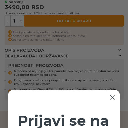
Na stanju
3490,00
RSD
U cenu je uračunat PDV i nema skrivenih troškova
-
+
DODAJ U KORPU
Brza i pouzdana isporuka u roku od 48h
Plaćanje na rate kreditnim karticama Banca Intesa
Jednostavna zamena u roku 14 dana
OPIS PROIZVODA
DEKLARACIJA I ODRŽAVANJE
PREDNOSTI PROIZVODA
Izrađena od najfinijeg 100% pamuka, ova majica pruža prirodnu mekoću
i udobnost tokom celog dana.
Dizajnirana posebno za punije muškarce, majica ima ravan, produžen
kroj, i ojačanje za vratom
Širok raspon veličina od 3XL do 8XL, omogućavajući vam da pronađete
savršenu veličinu koja vam odgovara
Prijavi se na
Sigurno plaćanje
Telefonska podrška