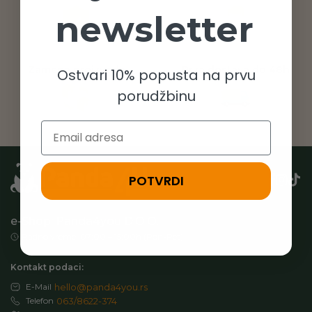
newsletter
Zamena proizvoda
Brza dostava do 48h
Ostvari 10% popusta na prvu
porudžbinu
Email
POTVRDI
e-Shop: Panda4you D.O.O.
Radno vreme: 07:00 – 15:00h (Pon-Pet)
Kontakt podaci:
E-Mail
hello@panda4you.rs
Telefon
063/8622-374