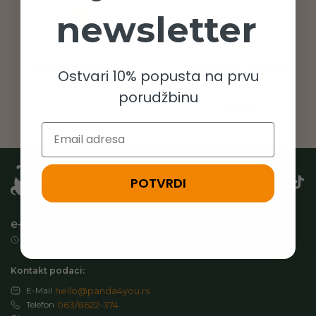
newsletter
Zamena proizvoda
Brza dostava do 48h
Ostvari 10% popusta na prvu
porudžbinu
Email
POTVRDI
e-Shop: Panda4you D.O.O.
Radno vreme: 07:00 – 15:00h (Pon-Pet)
Kontakt podaci:
E-Mail
hello@panda4you.rs
Telefon
063/8622-374