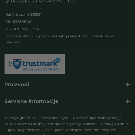
Beogradski put 147, 24000 Subotica
Matični broj: 21913561
PIB: 113688808
PEPPDV broj: 1132432
Delatnost: 4791 - Trgovina na malo posredstvom pošte ili preko
interneta.
Proizvodi
Servisne informacije
© copyright 2023
-
2026 Panda4you
-
Proizvodnja i online prodaja
muske odece za krupnije muskarce najvišeg kvaliteta
.
Panda4you online
kupovina garderobe
:
Prsluci
,
jakne
,
džemperi
,
trenerke
,
donji veš
,