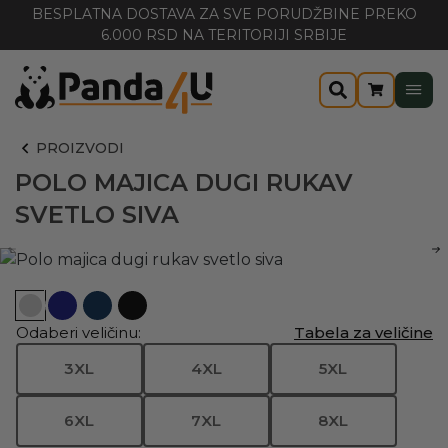
BESPLATNA DOSTAVA ZA SVE PORUDŽBINE PREKO
6.000 RSD NA TERITORIJI SRBIJE
PROIZVODI
POLO MAJICA DUGI RUKAV
SVETLO SIVA
Odaberi veličinu:
Tabela za veličine
3XL
4XL
5XL
6XL
7XL
8XL