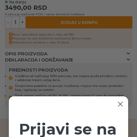
Na stanju
3490,00
RSD
U cenu je uračunat PDV i nema skrivenih troškova
-
+
DODAJ U KORPU
Brza i pouzdana isporuka u roku od 48h
Plaćanje na rate kreditnim karticama Banca Intesa
Jednostavna zamena u roku 14 dana
OPIS PROIZVODA
DEKLARACIJA I ODRŽAVANJE
PREDNOSTI PROIZVODA
Izrađena od najfinijeg 100% pamuka, ova majica pruža prirodnu mekoću
i udobnost tokom celog dana.
Dizajnirana posebno za punije muškarce, majica ima ravan, produžen
kroj, i ojačanje za vratom
Širok raspon veličina od 3XL do 8XL, omogućavajući vam da pronađete
savršenu veličinu koja vam odgovara
Prijavi se na
Sigurno plaćanje
Telefonska podrška