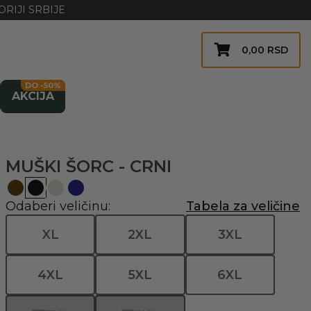
RIJI SRBIJE
0,00
RSD
DO -50%
AKCIJA
MUŠKI ŠORC - CRNI
Odaberi veličinu:
Tabela za veličine
XL
2XL
3XL
4XL
5XL
6XL