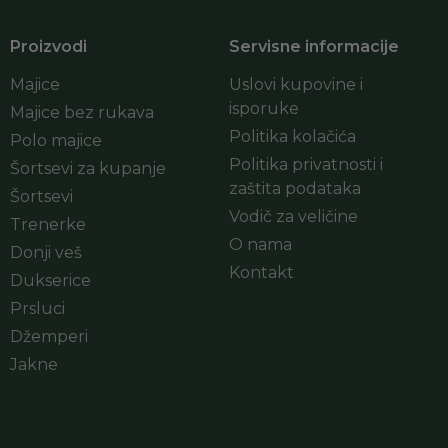
Proizvodi
Servisne informacije
Majice
Uslovi kupovine i
isporuke
Majice bez rukava
Politika kolačića
Polo majice
Politika privatnosti i
Šortsevi za kupanje
zaštita podataka
Šortsevi
Vodič za veličine
Trenerke
O nama
Donji veš
Kontakt
Dukserice
Prsluci
Džemperi
Jakne