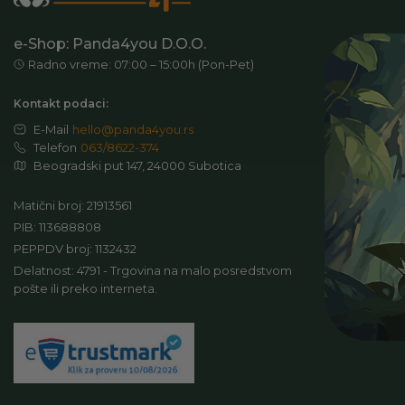
e-Shop: Panda4you D.O.O.
Radno vreme: 07:00 – 15:00h (Pon-Pet)
Kontakt podaci:
E-Mail
hello@panda4you.rs
Telefon
063/8622-374
Beogradski put 147, 24000 Subotica
Matični broj: 21913561
PIB: 113688808
PEPPDV broj: 1132432
Delatnost: 4791 - Trgovina na malo posredstvom
pošte ili preko interneta.