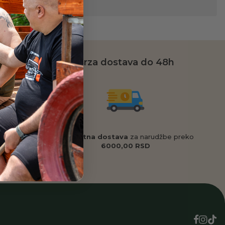
da
Brza dostava do 48h
 veličinu
,
Besplatna dostava
za narudžbe preko
o ćemo Vam
6000,00 RSD
d