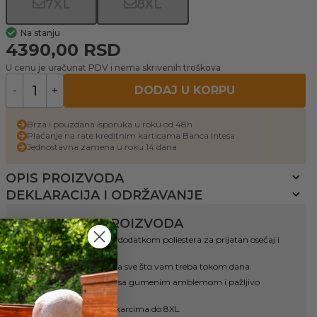
7XL
8XL
Na stanju
4390,00
RSD
U cenu je uračunat PDV i nema skrivenih troškova
-
+
DODAJ U KORPU
Brza i pouzdana isporuka u roku od 48h
Plaćanje na rate kreditnim karticama Banca Intesa
Jednostavna zamena u roku 14 dana
OPIS PROIZVODA
DEKLARACIJA I ODRŽAVANJE
PREDNOSTI PROIZVODA
Kvalitetan pamuk sa dodatkom poliestera za prijatan osećaj i
dugotrajnost
Tri praktična džepa za sve što vam treba tokom dana
Minimalistički model sa gumenim amblemom i pažljivo
biranim detaljima
Kroj prilagođen muškarcima do 8XL