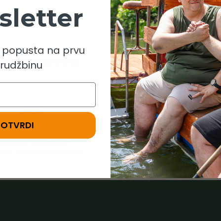
letter
% popusta na prvu
lefonska podrška
Zamena proizvo
rudžbinu
POTVRDI
anja? Potrebna Vam je pomoć
Ukoliko ste naručili
pogrešnu
ko mera i naručivanja?
javite se. Brzo i jednostavn
vite nas:
063/8622-374
zameniti proizvo