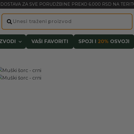
DOSTAVA ZA SVE PORUDŽBINE PREKO 6.000 RSD NA TERITO
IZVODI
VAŠI FAVORITI
SPOJI I
20%
OSVOJI