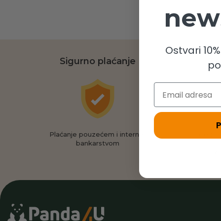
news
Ostvari 10
Sigurno plaćanje
Te
po
Email
Plaćanje pouzećem i internet
Imate pit
bankarstvom
o
Pozo