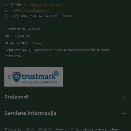
E-Mail
hello@panda4you.rs
Telefon
063/8622-374
Beogradski put 147, 24000 Subotica
Matični broj: 21913561
PIB: 113688808
PEPPDV broj: 1132432
Delatnost: 4791 - Trgovina na malo posredstvom pošte ili preko
interneta.
Proizvodi
Servisne informacije
© copyright 2023
-
2026 Panda4you
-
Proizvodnja i online prodaja