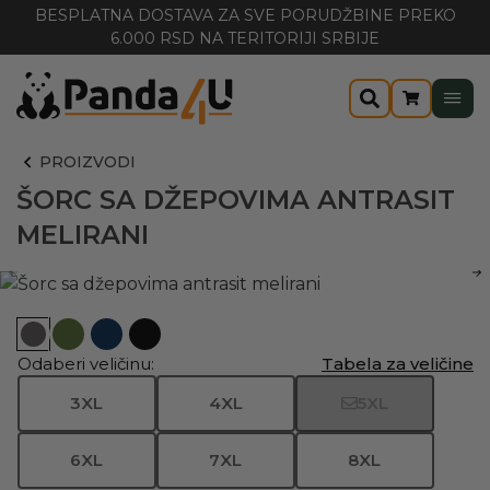
BESPLATNA DOSTAVA ZA SVE PORUDŽBINE PREKO
6.000 RSD NA TERITORIJI SRBIJE
PROIZVODI
ŠORC SA DŽEPOVIMA ANTRASIT
MELIRANI
Odaberi veličinu:
Tabela za veličine
3XL
4XL
5XL
6XL
7XL
8XL