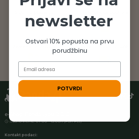
Sigurno plaćanje
Telefonska podrška
newsletter
Ostvari 10% popusta na prvu
Zamena proizvoda
Brza dostava do 48h
porudžbinu
Email
POTVRDI
e-Shop: Panda4you D.O.O.
Radno vreme: 07:00 – 15:00h (Pon-Pet)
Kontakt podaci: