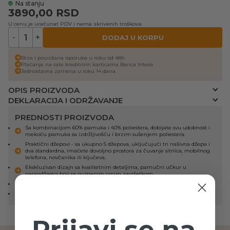
Na stanju
3890,00
RSD
U cenu je uračunat PDV i nema skrivenih troškova
-
+
DODAJ U KORPU
Brza i pouzdana isporuka u roku od 48h
Plaćanje na rate kreditnim karticama Banca Intesa
Jednostavna zamena u roku 14 dana
OPIS PROIZVODA
DEKLARACIJA I ODRŽAVANJE
PREDNOSTI PROIZVODA
Sa kombinacijom 60% pamuka i 40% poliestera, dobijate svu udobnost i
mekoću pamuka sa izdržljivošću i brzim sušenjem poliestera.
Praktični džepovi - sa ukupno 5 džepova, uključujući tri našivna džepa i
dva standardna, imaćete dovoljno prostora za čuvanje sitnica, mobilnog
telefona, novčanika ili ključeva.
Ekskluzivan dizajn sa kvalitetnim detaljima, pamučni učkur u
narandžastoj boji sa gumenim crnim završetkom.
Veoma udoban za nošenje, bez rastezanja na kolenima.
Panda4U
dvobojni vez: sofisticirani finalni detalj koji čini razliku.
Prijavi se na