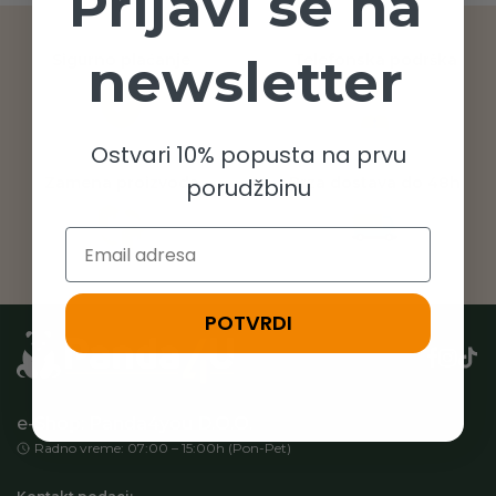
Prijavi se na
newsletter
Sigurno plaćanje
Telefonska podrška
Ostvari 10% popusta na prvu
Zamena proizvoda
Brza dostava do 48h
porudžbinu
Email
POTVRDI
e-Shop: Panda4you D.O.O.
Radno vreme: 07:00 – 15:00h (Pon-Pet)