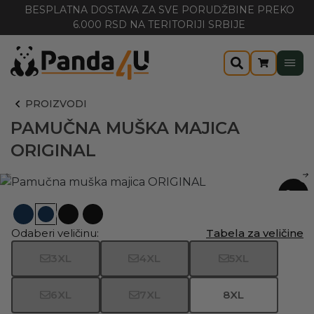
BESPLATNA DOSTAVA ZA SVE PORUDŽBINE PREKO
6.000 RSD NA TERITORIJI SRBIJE
PROIZVODI
PAMUČNA MUŠKA MAJICA
ORIGINAL
-20%
Odaberi veličinu:
Tabela za veličine
3XL
4XL
5XL
6XL
7XL
8XL