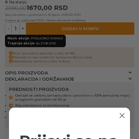
Na stanju
1670,00
RSD
2090,00
Najniža cena u prethodnih 30 dana: 2090,00 RSD
U cenu je uračunat PDV i nema skrivenih troškova
-
+
DODAJ U KORPU
Naziv akcije:
POSLEDNJI KOMADI
Trajanje akcije:
do 31.08.2026.
Brza i pouzdana isporuka u roku od 48h
Plaćanje na rate kreditnim karticama Banca Intesa
Jednostavna zamena u roku 14 dana
OPIS PROIZVODA
DEKLARACIJA I ODRŽAVANJE
PREDNOSTI PROIZVODA
Osećajte se udobno, samopouzdano i prozračno u 100% pamučnoj majici,
sa laganom gramažom od 150 gr
Boja jednostavna za kombinovanje
Dodatna obrada pamuka za prijatnije nošenje
Render sa elastinom oko vrata je tu za lagodnije oblačenje i svlačenje,
kao i elegantniji izgled majice