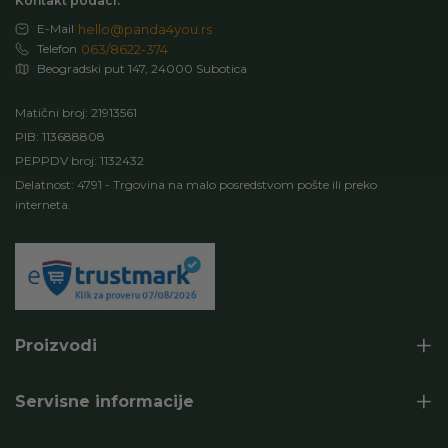
Kontakt podaci:
E-Mail
hello@panda4you.rs
Telefon
063/8622-374
Beogradski put 147, 24000 Subotica
Matični broj: 21913561
PIB: 113688808
PEPPDV broj: 1132432
Delatnost: 4791 - Trgovina na malo posredstvom pošte ili preko
interneta.
Proizvodi
Servisne informacije