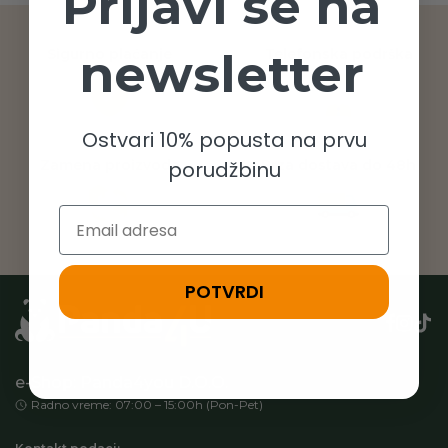
Prijavi se na
newsletter
Sigurno plaćanje
Telefonska podrška
Ostvari 10% popusta na prvu
Zamena proizvoda
Brza dostava do 48h
porudžbinu
Email
POTVRDI
e-Shop: Panda4you D.O.O.
Radno vreme: 07:00 – 15:00h (Pon-Pet)