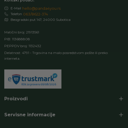
Kontakt podaci:
E-Mail
hello@panda4you.rs
Telefon
063/8622-374
Beogradski put 147, 24000 Subotica
Matični broj: 21913561
PIB: 113688808
PEPPDV broj: 1132432
Delatnost: 4791 - Trgovina na malo posredstvom pošte ili preko
interneta.
Proizvodi
Servisne informacije