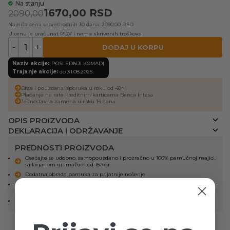
Na stanju
1670,00
RSD
2090,00
Najniža cena u prethodnih 30 dana: 2090,00 RSD
U cenu je uračunat PDV i nema skrivenih troškova
-
+
DODAJ U KORPU
Naziv akcije:
POSLEDNJI KOMADI
Trajanje akcije:
do 31.08.2026.
Brza i pouzdana isporuka u roku od 48h
Plaćanje na rate kreditnim karticama Banca Intesa
Jednostavna zamena u roku 14 dana
OPIS PROIZVODA
DEKLARACIJA I ODRŽAVANJE
PREDNOSTI PROIZVODA
Osećajte se udobno, samopouzdano i prozračno u 100% pamučnoj majici,
sa laganom gramažom od 150 gr
Dodatna obrada pamuka za prijatnije nošenje
Render sa elastinom oko vrata je tu za lagodnije oblačenje i svlačenje,
kao i elegantniji izgled majice
Print u sito štampi, najzahvalnijoj štampi za održavanje i trajnost