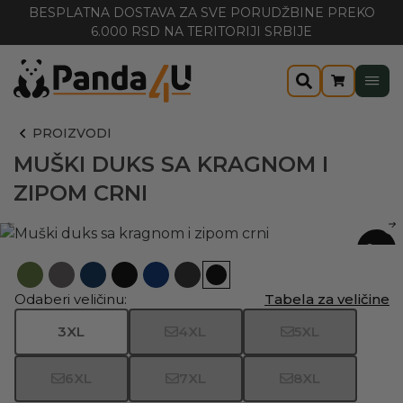
BESPLATNA DOSTAVA ZA SVE PORUDŽBINE PREKO
6.000 RSD NA TERITORIJI SRBIJE
PROIZVODI
MUŠKI DUKS SA KRAGNOM I
ZIPOM CRNI
-20%
Odaberi veličinu:
Tabela za veličine
3XL
4XL
5XL
6XL
7XL
8XL