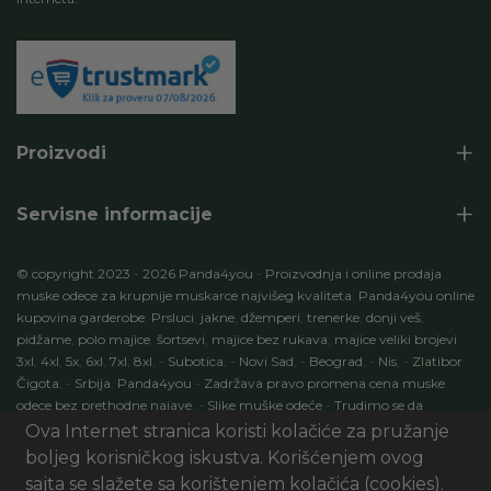
Proizvodi
Servisne informacije
© copyright 2023
-
2026 Panda4you
-
Proizvodnja i online prodaja
muske odece za krupnije muskarce najvišeg kvaliteta
.
Panda4you online
kupovina garderobe
:
Prsluci
,
jakne
,
džemperi
,
trenerke
,
donji veš
,
pidžame
,
polo majice
,
šortsevi
,
majice bez rukava
,
majice veliki brojevi
3xl
,
4xl
,
5x
,
6xl
,
7xl
,
8xl
,
-
Subotica
,
-
Novi Sad
,
-
Beograd
,
-
Nis
,
-
Zlatibor
Čigota
,
-
Srbija
.
Panda4you
-
Zadržava pravo promena cena muske
odece bez prethodne najave
.
-
Slike muške odeće
-
Trudimo se da
specifikacije proizvoda budu 100% tačni opisi proizvoda
.
-
Development
Ova Internet stranica koristi kolačiće za pružanje
by:
ECOM Profit
. Seo optimizacija
:
Marketing
AI Digital
.
-
Panda4you.rs
boljeg korisničkog iskustva. Korišćenjem ovog
-
Sva prava zadržana
.
sajta se slažete sa korištenjem kolačića (cookies).