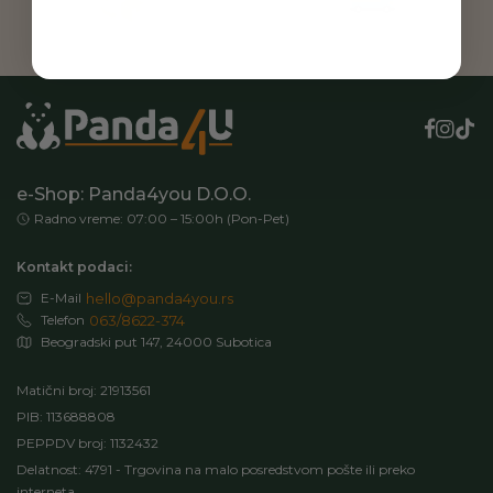
e-Shop: Panda4you D.O.O.
Radno vreme: 07:00 – 15:00h (Pon-Pet)
Kontakt podaci:
E-Mail
hello@panda4you.rs
Telefon
063/8622-374
Beogradski put 147, 24000 Subotica
Matični broj: 21913561
PIB: 113688808
PEPPDV broj: 1132432
Delatnost: 4791 - Trgovina na malo posredstvom pošte ili preko
interneta.