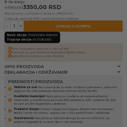
Na stanju
3350,00
RSD
4190,00
Najniža cena u prethodnih 30 dana: 4190,00 RSD
U cenu je uračunat PDV i nema skrivenih troškova
-
+
DODAJ U KORPU
Naziv akcije:
POSLEDNJI KOMADI
Trajanje akcije:
do 31.08.2026.
Brza i pouzdana isporuka u roku od 48h
Plaćanje na rate kreditnim karticama Banca Intesa
Jednostavna zamena u roku 14 dana
OPIS PROIZVODA
DEKLARACIJA I ODRŽAVANJE
PREDNOSTI PROIZVODA
Veličine za sve:
Razumemo da su veliki muškarci jedinstveni, zato smo
osigurali da naša kolekcija obuhvati veličine od 3XL do 8XL.
Kvalitetni materijali:
Naša jakna je izrađena od visokokvalitetnih
materijala, u kombinaciji pamuka 65%, poliestera 20% i elastina 5%, koji
će vam pružiti dugotrajnu udobnost.
Praktični dizajn:
Kratka i elegantna kragna, džepovi kao neizostavan
detalj i ranfla na rukavu i pojasu, sve u cilju praktičnosti i udobnosti.
Svestranost:
Ova jakna se lako kombinuje sa raznim stilovima. Za
potpuni pogodak je tu donji deo iz iste kolekcije.