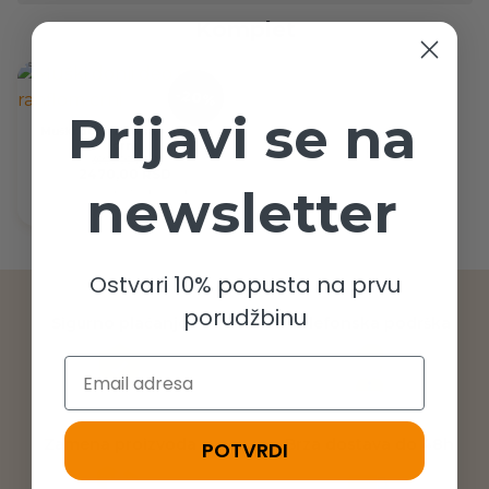
Komplet
-20%
Prijavi se na
Muški donji deo sa ranflom
crni
3090,00 RSD
2470,00 RSD
newsletter
Najniža cena u prethodnih 30 dana:
3090,00 RSD
Ostvari 10% popusta na prvu
porudžbinu
Sigurno plaćanje
Telefonska podrška
Email
Zamena proizvoda
Brza dostava do 48h
POTVRDI