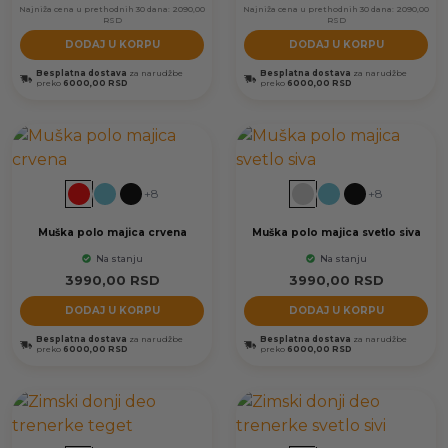
Najniža cena u prethodnih 30 dana:
2090,00
Najniža cena u prethodnih 30 dana:
2090,00
RSD
RSD
DODAJ U KORPU
DODAJ U KORPU
Besplatna dostava
za narudžbe
Besplatna dostava
za narudžbe
preko
6000,00 RSD
preko
6000,00 RSD
+8
+8
Muška polo majica crvena
Muška polo majica svetlo siva
Na stanju
Na stanju
3990,00
RSD
3990,00
RSD
DODAJ U KORPU
DODAJ U KORPU
Besplatna dostava
za narudžbe
Besplatna dostava
za narudžbe
preko
6000,00 RSD
preko
6000,00 RSD