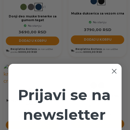
+1
Muška dukserica sa vezom crna
Donji deo muske trenerke sa
gumom teget
Na stanju
Na stanju
3790,00
RSD
3690,00
RSD
DODAJ U KORPU
DODAJ U KORPU
Besplatna dostava
za narudžbe
Besplatna dostava
za narudžbe
preko
6000,00 RSD
preko
6000,00 RSD
Prijavi se na
+4
Dukserica sa vezom teget
Oversize duks
Muški duks sa kragnom i zipom
total crni
Na stanju
newsletter
Na stanju
3790,00
RSD
4590,00
RSD
DODAJ U KORPU
DODAJ U KORPU