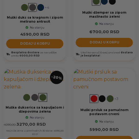
+4
Muški džemper sa zipom
maslinasto zeleni
Muški duks sa kragnom i zipom
melirano antrasit
Na stanju
Na stanju
6700,00
RSD
4590,00
RSD
DODAJ U KORPU
DODAJ U KORPU
Besplatna dostava
za narudžbe
Ukoliko poručiš ovaj proizvod
dostava
preko
6000,00 RSD
je besplatna!
-20%
+3
Muška dukserica sa kapuljačom i
Muški prsluk sa pamučnom
džepovima zelena
postavom crveni
Na stanju
Na stanju
3270,00
RSD
4090,00
5990,00
RSD
Najniža cena u prethodnih 30 dana:
4090,00
RSD