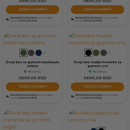
3490,00
RSD
3690,00
RSD
DODAJ U KORPU
DODAJ U KORPU
Besplatna dostava
za narudžbe
Besplatna dostava
za narudžbe
preko
6000,00 RSD
preko
6000,00 RSD
+1
+1
Donji deo sa gumom maslinasto
Donji deo muške trenerke sa
zelena
gumom crni
Na stanju
Na stanju
3690,00
RSD
3690,00
RSD
DODAJ U KORPU
DODAJ U KORPU
Besplatna dostava
za narudžbe
Besplatna dostava
za narudžbe
preko
6000,00 RSD
preko
6000,00 RSD