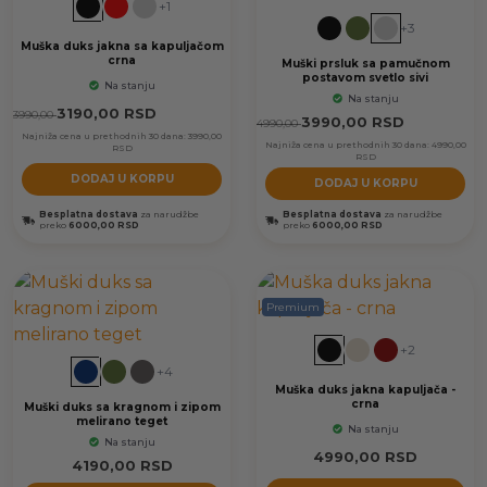
+1
+3
Muška duks jakna sa kapuljačom
crna
Muški prsluk sa pamučnom
postavom svetlo sivi
Na stanju
Na stanju
3190,00
RSD
3990,00
3990,00
RSD
4990,00
Najniža cena u prethodnih 30 dana:
3990,00
Najniža cena u prethodnih 30 dana:
4990,00
RSD
RSD
DODAJ U KORPU
DODAJ U KORPU
Besplatna dostava
za narudžbe
Besplatna dostava
za narudžbe
preko
6000,00 RSD
preko
6000,00 RSD
Premium
+2
+4
Muška duks jakna kapuljača -
crna
Muški duks sa kragnom i zipom
melirano teget
Na stanju
Na stanju
4990,00
RSD
4190,00
RSD