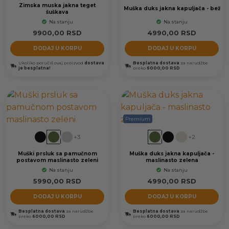
Zimska muska jakna teget
Muška duks jakna kapuljača - bež
šuškava
Na stanju
Na stanju
9900,00
RSD
4990,00
RSD
DODAJ U KORPU
DODAJ U KORPU
Ukoliko poručiš ovaj proizvod
dostava
Besplatna dostava
za narudžbe
je besplatna!
preko
6000,00 RSD
Premium
+3
+2
Muški prsluk sa pamučnom
Muška duks jakna kapuljača -
postavom maslinasto zeleni
maslinasto zelena
Na stanju
Na stanju
5990,00
RSD
4990,00
RSD
DODAJ U KORPU
DODAJ U KORPU
Besplatna dostava
za narudžbe
Besplatna dostava
za narudžbe
preko
6000,00 RSD
preko
6000,00 RSD