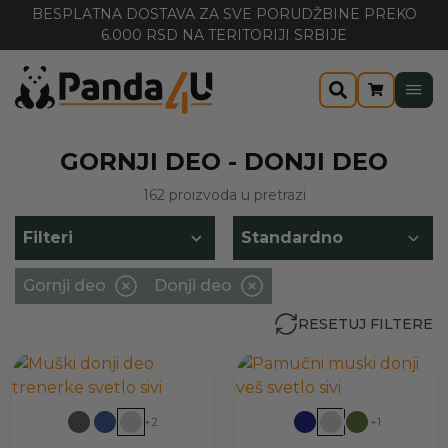
BESPLATNA DOSTAVA ZA SVE PORUDŽBINE PREKO
6.000 RSD NA TERITORIJI SRBIJE
GORNJI DEO - DONJI DEO
162 proizvoda u pretrazi
Filteri
Gornji deo
Donji deo
RESETUJ FILTERE
+2
+1