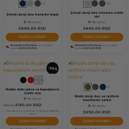
+2
+2
Zimski donji deo trenerke svetlo
Zimski donji deo trenerke teget
sivi
Na stanju
Na stanju
3690,00
RSD
3690,00
RSD
DODAJ U KORPU
DODAJ U KORPU
Besplatna dostava
za narudžbe
Besplatna dostava
za narudžbe
preko
6000,00 RSD
preko
6000,00 RSD
-20%
+1
+1
Muška duks jakna sa kapuljačom
svetlo siva
Muški donji deo sa ranflom
Na stanju
maslinasto zeleni
3190,00
RSD
3990,00
Na stanju
Najniža cena u prethodnih 30 dana:
3990,00
3090,00
RSD
RSD
DODAJ U KORPU
DODAJ U KORPU