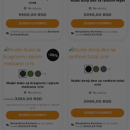
Muški donji deo sa ranflom teget
crna
Na stanju
Na stanju
9900,00
RSD
3090,00
RSD
DODAJ U KORPU
DODAJ U KORPU
Ukoliko poručiš ovaj proizvod
dostava
Besplatna dostava
za narudžbe
je besplatna!
preko
6000,00 RSD
-20%
+1
+4
Muški donji deo sa ranflom total
Muški duks sa kragnom i zipom
crni
melirano crni
Na stanju
Na stanju
3350,00
RSD
4190,00
3090,00
RSD
Najniža cena u prethodnih 30 dana:
4190,00
RSD
DODAJ U KORPU
DODAJ U KORPU
Besplatna dostava
za narudžbe
Besplatna dostava
za narudžbe
preko
6000,00 RSD
preko
6000,00 RSD