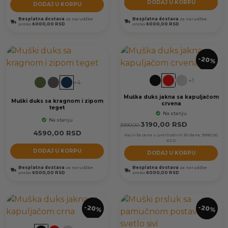
DODAJ U KORPU
DODAJ U KORPU
Besplatna dostava
za narudžbe
Besplatna dostava
za narudžbe
preko
6000,00 RSD
preko
6000,00 RSD
-20%
+1
+4
Muška duks jakna sa kapuljačom
Muški duks sa kragnom i zipom
crvena
teget
Na stanju
Na stanju
3190,00
RSD
3990,00
4590,00
RSD
Najniža cena u prethodnih 30 dana:
3990,00
RSD
DODAJ U KORPU
DODAJ U KORPU
Besplatna dostava
za narudžbe
Besplatna dostava
za narudžbe
preko
6000,00 RSD
preko
6000,00 RSD
-20%
-20%