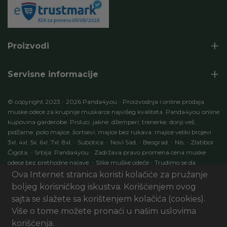
Proizvodi
Servisne informacije
© copyright 2023
-
2026 Panda4you
-
Proizvodnja i online prodaja
muske odece za krupnije muskarce najvišeg kvaliteta
.
Panda4you online
kupovina garderobe
:
Prsluci
,
jakne
,
džemperi
,
trenerke
,
donji veš
,
pidžame
,
polo majice
,
šortsevi
,
majice bez rukava
,
majice veliki brojevi
3xl
,
4xl
,
5x
,
6xl
,
7xl
,
8xl
,
-
Subotica
,
-
Novi Sad
,
-
Beograd
,
-
Nis
,
-
Zlatibor
Čigota
,
-
Srbija
.
Panda4you
-
Zadržava pravo promena cena muske
odece bez prethodne najave
.
-
Slike muške odeće
-
Trudimo se da
specifikacije proizvoda budu 100% tačni opisi proizvoda
.
-
Development
Ova Internet stranica koristi kolačiće za pružanje
by:
ECOM Profit
. Seo optimizacija
:
Marketing
AI Digital
.
-
Panda4you.rs
boljeg korisničkog iskustva. Korišćenjem ovog
-
Sva prava zadržana
.
sajta se slažete sa korištenjem kolačića (cookies).
UI/UX & Art Direction by Sxablon Studio, Development by:
eCom01
Više o tome možete pronaći u našim uslovima
DOO
korišćenja.