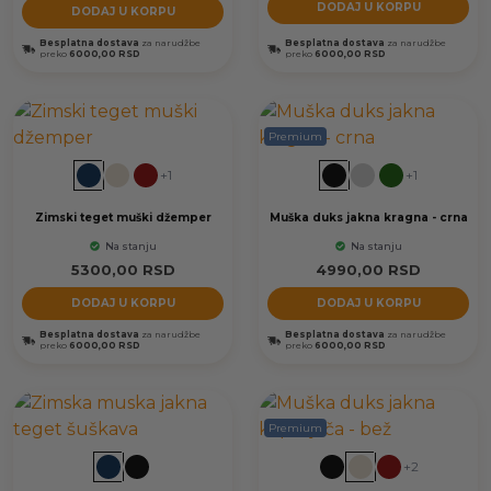
DODAJ U KORPU
DODAJ U KORPU
Besplatna dostava
za narudžbe
Besplatna dostava
za narudžbe
preko
6000,00 RSD
preko
6000,00 RSD
Premium
+1
+1
Zimski teget muški džemper
Muška duks jakna kragna - crna
Na stanju
Na stanju
5300,00
RSD
4990,00
RSD
DODAJ U KORPU
DODAJ U KORPU
Besplatna dostava
za narudžbe
Besplatna dostava
za narudžbe
preko
6000,00 RSD
preko
6000,00 RSD
Premium
+2