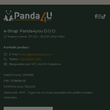
e-Shop: Panda4you D.O.O.
Radno vreme: 07:00 – 15:00h (Pon-Pet)
Kontakt podaci:
E-Mail
hello@panda4you.rs
Telefon
063/8622-374
Beogradski put 147, 24000 Subotica
Matični broj: 21913561
PIB: 113688808
PEPPDV broj: 1132432
Delatnost: 4791 - Trgovina na malo posredstvom pošte ili preko
interneta.