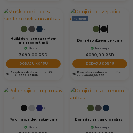
Premium
+1
Muški donji deo sa ranflom
Donji deo džeparice - crna
melirano antrasit
Na stanju
Na stanju
3090,00
RSD
4090,00
RSD
DODAJ U KORPU
DODAJ U KORPU
Besplatna dostava
za narudžbe
Besplatna dostava
za narudžbe
preko
6000,00 RSD
preko
6000,00 RSD
+1
+1
Polo majica dugi rukav crna
Donji deo sa gumom antrasit
Na stanju
Na stanju