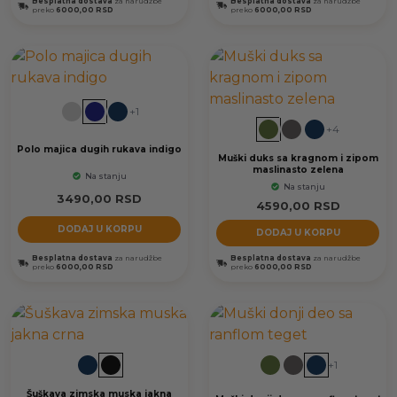
Besplatna dostava
za narudžbe
Besplatna dostava
za narudžbe
preko
6000,00 RSD
preko
6000,00 RSD
+1
+4
Polo majica dugih rukava indigo
Muški duks sa kragnom i zipom
maslinasto zelena
Na stanju
Na stanju
3490,00
RSD
4590,00
RSD
DODAJ U KORPU
DODAJ U KORPU
Besplatna dostava
za narudžbe
Besplatna dostava
za narudžbe
preko
6000,00 RSD
preko
6000,00 RSD
+1
Šuškava zimska muska jakna