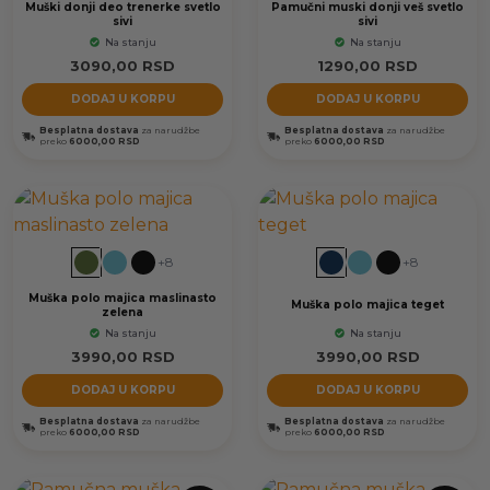
Muški donji deo trenerke svetlo
Pamučni muski donji veš svetlo
sivi
sivi
Na stanju
Na stanju
3090,00
RSD
1290,00
RSD
DODAJ U KORPU
DODAJ U KORPU
Besplatna dostava
za narudžbe
Besplatna dostava
za narudžbe
preko
6000,00 RSD
preko
6000,00 RSD
+8
+8
Muška polo majica maslinasto
Muška polo majica teget
zelena
Na stanju
Na stanju
3990,00
RSD
3990,00
RSD
DODAJ U KORPU
DODAJ U KORPU
Besplatna dostava
za narudžbe
Besplatna dostava
za narudžbe
preko
6000,00 RSD
preko
6000,00 RSD