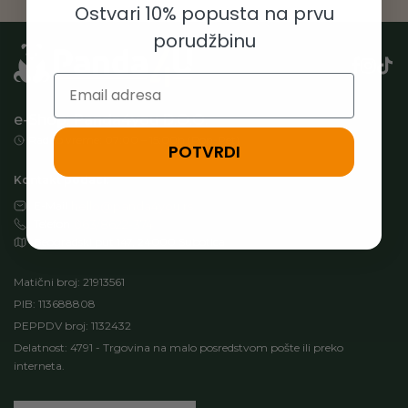
Ostvari 10% popusta na prvu
porudžbinu
Email
e-Shop: Panda4you D.O.O.
Radno vreme: 07:00 – 15:00h (Pon-Pet)
POTVRDI
Kontakt podaci:
E-Mail
hello@panda4you.rs
Telefon
063/8622-374
Beogradski put 147, 24000 Subotica
Matični broj: 21913561
PIB: 113688808
PEPPDV broj: 1132432
Delatnost: 4791 - Trgovina na malo posredstvom pošte ili preko
interneta.