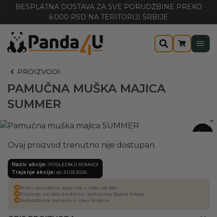
BESPLATNA DOSTAVA ZA SVE PORUDŽBINE PREKO
6.000 RSD NA TERITORIJI SRBIJE
PROIZVODI
PAMUČNA MUŠKA MAJICA
SUMMER
-20%
Ovaj proizvod trenutno nije dostupan.
Naziv akcije:
POSLEDNJI KOMADI
Trajanje akcije:
do 31.03.2026.
Brza i pouzdana isporuka u roku od 48h
Plaćanje na rate kreditnim karticama Banca Intesa
Jednostavna zamena u roku 14 dana