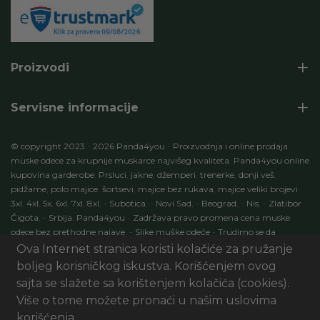
Proizvodi
Servisne informacije
© copyright 2023
-
2026 Panda4you
-
Proizvodnja i online prodaja
muske odece za krupnije muskarce najvišeg kvaliteta
.
Panda4you online
kupovina garderobe
:
Prsluci
,
jakne
,
džemperi
,
trenerke
,
donji veš
,
pidžame
,
polo majice
,
šortsevi
,
majice bez rukava
,
majice veliki brojevi
3xl
,
4xl
,
5x
,
6xl
,
7xl
,
8xl
,
-
Subotica
,
-
Novi Sad
,
-
Beograd
,
-
Nis
,
-
Zlatibor
Čigota
,
-
Srbija
.
Panda4you
-
Zadržava pravo promena cena muske
odece bez prethodne najave
.
-
Slike muške odeće
-
Trudimo se da
specifikacije proizvoda budu 100% tačni opisi proizvoda
.
-
Development
Ova Internet stranica koristi kolačiće za pružanje
by:
ECOM Profit
. Seo optimizacija
:
Marketing
AI Digital
.
-
Panda4you.rs
boljeg korisničkog iskustva. Korišćenjem ovog
-
Sva prava zadržana
.
sajta se slažete sa korištenjem kolačića (cookies).
UI/UX & Art Direction by Sxablon Studio, Development by:
eCom01
Više o tome možete pronaći u našim uslovima
DOO
korišćenja.