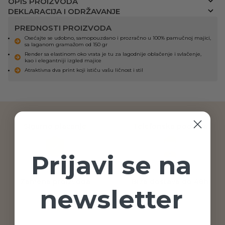
OPIS PROIZVODA
DEKLARACIJA I ODRŽAVANJE
PREDNOSTI PROIZVODA
Osećajte se udobno, samopouzdano i prozračno u 100% pamučnoj majici,
sa laganom gramažom od 150 gr
Render sa elastinom oko vrata je tu za lagodnije oblačenje i svlačenje,
kao i elegantniji izgled majice
Atraktivna dva print koji ističu vašu ličnost i stil
Sigurno plaćanje
Telefonska podrška
Prijavi se na
Zamena proizvoda
Brza dostava do 48h
newsletter