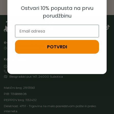
Ostvari 10% popusta na prvu
porudžbinu
Email
e-Shop: Panda4you D.O.O.
POTVRDI
Radno vreme: 07:00 – 15:00h (Pon-Pet)
Kontakt podaci:
E-Mail
hello@panda4you.rs
Telefon
063/8622-374
Beogradski put 147, 24000 Subotica
Matični broj: 21913561
PIB: 113688808
PEPPDV broj: 1132432
Delatnost: 4791 - Trgovina na malo posredstvom pošte ili preko
interneta.