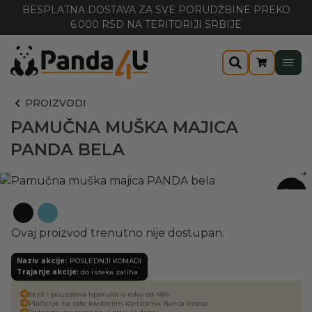
BESPLATNA DOSTAVA ZA SVE PORUDŽBINE PREKO
6.000 RSD NA TERITORIJI SRBIJE
PROIZVODI
PAMUČNA MUŠKA MAJICA
PANDA BELA
-26%
Ovaj proizvod trenutno nije dostupan.
Naziv akcije:
POSLEDNJI KOMADI
Trajanje akcije:
do isteka zaliha
Brza i pouzdana isporuka u roku od 48h
Plaćanje na rate kreditnim karticama Banca Intesa