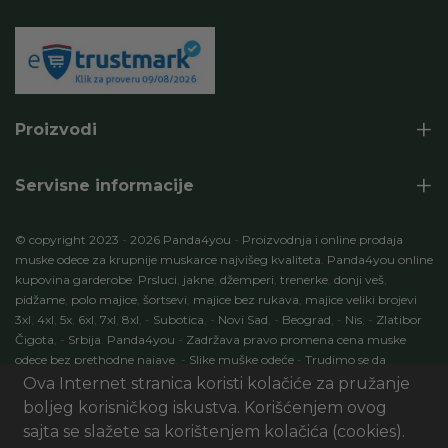
Proizvodi
Servisne informacije
© copyright 2023
-
2026 Panda4you
-
Proizvodnja i online prodaja
muske odece za krupnije muskarce najvišeg kvaliteta
.
Panda4you online
kupovina garderobe
:
Prsluci
,
jakne
,
džemperi
,
trenerke
,
donji veš
,
pidžame
,
polo majice
,
šortsevi
,
majice bez rukava
,
majice veliki brojevi
3xl
,
4xl
,
5x
,
6xl
,
7xl
,
8xl
,
-
Subotica
,
-
Novi Sad
,
-
Beograd
,
-
Nis
,
-
Zlatibor
Čigota
,
-
Srbija
.
Panda4you
-
Zadržava pravo promena cena muske
odece bez prethodne najave
.
-
Slike muške odeće
-
Trudimo se da
specifikacije proizvoda budu 100% tačni opisi proizvoda
.
-
Development
Ova Internet stranica koristi kolačiće za pružanje
by:
ECOM Profit
. Seo optimizacija
:
Marketing
AI Digital
.
-
Panda4you.rs
boljeg korisničkog iskustva. Korišćenjem ovog
-
Sva prava zadržana
.
sajta se slažete sa korištenjem kolačića (cookies).
UI/UX & Art Direction by Sxablon Studio, Development by:
eCom01