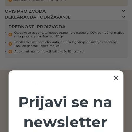
Jednostavna zamena u roku 14 dana
OPIS PROIZVODA
DEKLARACIJA I ODRŽAVANJE
PREDNOSTI PROIZVODA
Osećajte se udobno, samopouzdano i prozračno u 100% pamučnoj majici,
sa laganom gramažom od 150 gr
Render sa elastinom oko vrata je tu za lagodnije oblačenje i svlačenje,
kao i elegantniji izgled majice
Atraktivni mali print koji ističe vašu ličnost i stil
Sigurno plaćanje
Telefonska podrška
Prijavi se na
newsletter
Zamena proizvoda
Brza dostava do 48h