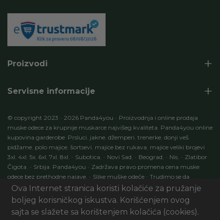
Proizvodi
Servisne informacije
© copyright 2023
-
2026 Panda4you
-
Proizvodnja i online prodaja
muske odece za krupnije muskarce najvišeg kvaliteta
.
Panda4you online
kupovina garderobe
:
Prsluci
,
jakne
,
džemperi
,
trenerke
,
donji veš
,
pidžame
,
polo majice
,
šortsevi
,
majice bez rukava
,
majice veliki brojevi
3xl
,
4xl
,
5x
,
6xl
,
7xl
,
8xl
,
-
Subotica
,
-
Novi Sad
,
-
Beograd
,
-
Nis
,
-
Zlatibor
Čigota
,
-
Srbija
.
Panda4you
-
Zadržava pravo promena cena muske
odece bez prethodne najave
.
-
Slike muške odeće
-
Trudimo se da
specifikacije proizvoda budu 100% tačni opisi proizvoda
.
-
Development
Ova Internet stranica koristi kolačiće za pružanje
by:
ECOM Profit
. Seo optimizacija
:
Marketing
AI Digital
.
-
Panda4you.rs
boljeg korisničkog iskustva. Korišćenjem ovog
-
Sva prava zadržana
.
sajta se slažete sa korištenjem kolačića (cookies).
UI/UX & Art Direction by Sxablon Studio, Development by:
eCom01