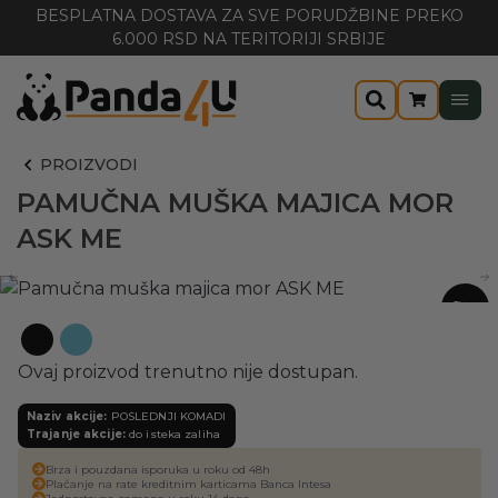
BESPLATNA DOSTAVA ZA SVE PORUDŽBINE PREKO
6.000 RSD NA TERITORIJI SRBIJE
PROIZVODI
PAMUČNA MUŠKA MAJICA MOR
ASK ME
-37%
Ovaj proizvod trenutno nije dostupan.
Naziv akcije:
POSLEDNJI KOMADI
Trajanje akcije:
do isteka zaliha
Brza i pouzdana isporuka u roku od 48h
Plaćanje na rate kreditnim karticama Banca Intesa