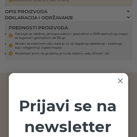
Jednostavna zamena u roku 14 dana
OPIS PROIZVODA
DEKLARACIJA I ODRŽAVANJE
PREDNOSTI PROIZVODA
Osećajte se udobno, samopouzdano i prozračno u 100% pamučnoj majici,
sa laganom gramažom od 150 gr
Render sa elastinom oko vrata je tu za lagodnije oblačenje i svlačenje,
kao i elegantniji izgled majice
Atraktivan print na grudima je tu da istaknu vašu ličnost i stil
Sigurno plaćanje
Telefonska podrška
Prijavi se na
newsletter
Zamena proizvoda
Brza dostava do 48h