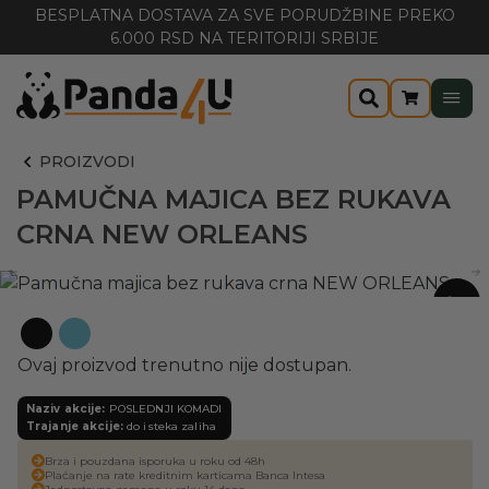
BESPLATNA DOSTAVA ZA SVE PORUDŽBINE PREKO
6.000 RSD NA TERITORIJI SRBIJE
PROIZVODI
PAMUČNA MAJICA BEZ RUKAVA
CRNA NEW ORLEANS
-40%
Ovaj proizvod trenutno nije dostupan.
Naziv akcije:
POSLEDNJI KOMADI
Trajanje akcije:
do isteka zaliha
Brza i pouzdana isporuka u roku od 48h
Plaćanje na rate kreditnim karticama Banca Intesa