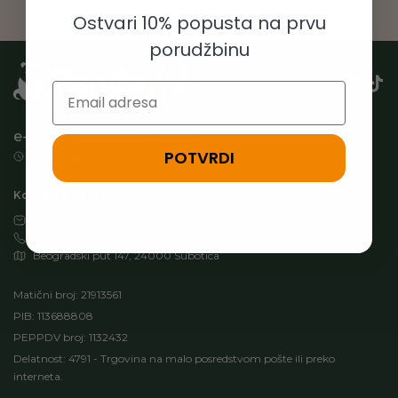
Ostvari 10% popusta na prvu
porudžbinu
Email
e-Shop: Panda4you D.O.O.
POTVRDI
Radno vreme: 07:00 – 15:00h (Pon-Pet)
Kontakt podaci:
E-Mail
hello@panda4you.rs
Telefon
063/8622-374
Beogradski put 147, 24000 Subotica
Matični broj: 21913561
PIB: 113688808
PEPPDV broj: 1132432
Delatnost: 4791 - Trgovina na malo posredstvom pošte ili preko
interneta.