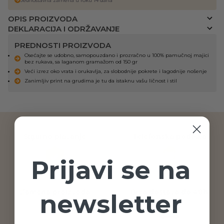
Jednostavna zamena u roku 14 dana
OPIS PROIZVODA
DEKLARACIJA I ODRŽAVANJE
PREDNOSTI PROIZVODA
Osećajte se udobno, samopouzdano i prozračno u 100% pamučnoj majici
bez rukava, sa laganom gramažom od 150 gr
Veći izrez oko vrata i orukavlja, za slobodnije pokrete i lagodnije nošenje
Zanimljiv print na grudima je tu da istaknu vašu ličnost i stil
Sigurno plaćanje
Telefonska podrška
Prijavi se na
Zamena proizvoda
Brza dostava do 48h
newsletter