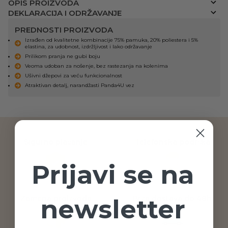
OPIS PROIZVODA
DEKLARACIJA I ODRŽAVANJE
PREDNOSTI PROIZVODA
Izrađen od kvalitetne kombinacije 75% pamuka, 20% poliestera i 5%
elastina, za udobnost, izdržljivost i lako održavanje
Prilikom pranja ne gubi boju
Veoma udoban za nošenje, bez rastezanja na kolenima
Ušivni džepovi za veću funkcionalnost
Atraktivan detalj, narandžasti Panda4U vez
Sigurno plaćanje
Telefonska podrška
Prijavi se na
newsletter
Zamena proizvoda
Brza dostava do 48h