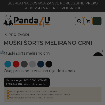
BESPLATNA DOSTAVA ZA SVE PORUDŽBINE PREKO
6.000 RSD NA TERITORIJI SRBIJE
PROIZVODI
MUŠKI ŠORTS MELIRANO CRNI
-20%
Ovaj proizvod trenutno nije dostupan.
Naziv akcije:
POSLEDNJI KOMADI
Trajanje akcije:
do isteka zaliha
Brza i pouzdana isporuka u roku od 48h
Plaćanje na rate kreditnim karticama Banca Intesa
Jednostavna zamena u roku 14 dana