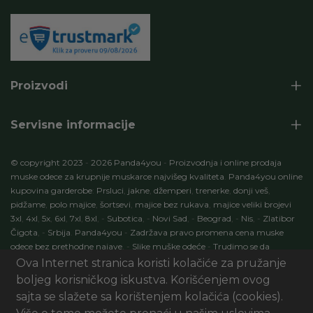
Proizvodi
Servisne informacije
© copyright 2023
-
2026 Panda4you
-
Proizvodnja i online prodaja
muske odece za krupnije muskarce najvišeg kvaliteta
.
Panda4you online
kupovina garderobe
:
Prsluci
,
jakne
,
džemperi
,
trenerke
,
donji veš
,
pidžame
,
polo majice
,
šortsevi
,
majice bez rukava
,
majice veliki brojevi
3xl
,
4xl
,
5x
,
6xl
,
7xl
,
8xl
,
-
Subotica
,
-
Novi Sad
,
-
Beograd
,
-
Nis
,
-
Zlatibor
Čigota
,
-
Srbija
.
Panda4you
-
Zadržava pravo promena cena muske
odece bez prethodne najave
.
-
Slike muške odeće
-
Trudimo se da
specifikacije proizvoda budu 100% tačni opisi proizvoda
.
-
Development
Ova Internet stranica koristi kolačiće za pružanje
by:
ECOM Profit
. Seo optimizacija
:
Marketing
AI Digital
.
-
Panda4you.rs
boljeg korisničkog iskustva. Korišćenjem ovog
-
Sva prava zadržana
.
sajta se slažete sa korištenjem kolačića (cookies).
UI/UX & Art Direction by Sxablon Studio, Development by:
eCom01