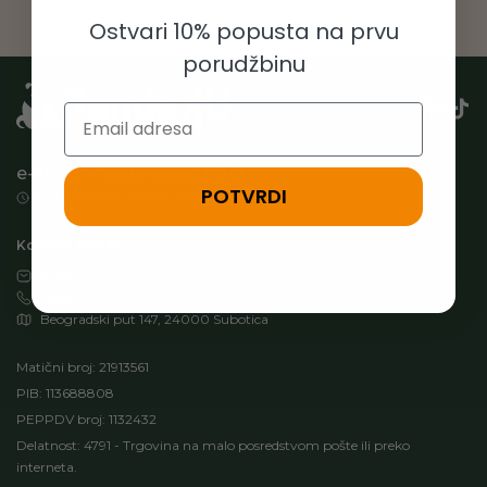
Ostvari 10% popusta na prvu
porudžbinu
Email
e-Shop: Panda4you D.O.O.
POTVRDI
Radno vreme: 07:00 – 15:00h (Pon-Pet)
Kontakt podaci:
E-Mail
hello@panda4you.rs
Telefon
063/8622-374
Beogradski put 147, 24000 Subotica
Matični broj: 21913561
PIB: 113688808
PEPPDV broj: 1132432
Delatnost: 4791 - Trgovina na malo posredstvom pošte ili preko
interneta.