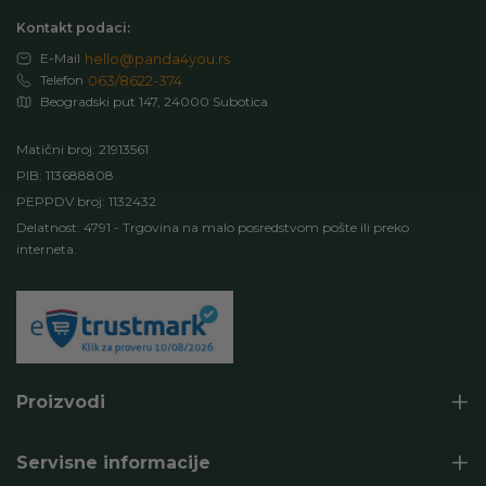
Kontakt podaci:
E-Mail
hello@panda4you.rs
Telefon
063/8622-374
Beogradski put 147, 24000 Subotica
Matični broj: 21913561
PIB: 113688808
PEPPDV broj: 1132432
Delatnost: 4791 - Trgovina na malo posredstvom pošte ili preko
interneta.
Proizvodi
Servisne informacije