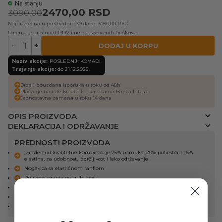
Na stanju
2470,00
RSD
3090,00
Najniža cena u prethodnih 30 dana: 3090,00 RSD
U cenu je uračunat PDV i nema skrivenih troškova
-
+
DODAJ U KORPU
Naziv akcije:
POSLEDNJI KOMADI
Trajanje akcije:
do 31.12.2025.
Brza i pouzdana isporuka u roku od 48h
Plaćanje na rate kreditnim karticama Banca Intesa
Jednostavna zamena u roku 14 dana
OPIS PROIZVODA
DEKLARACIJA I ODRŽAVANJE
PREDNOSTI PROIZVODA
Izrađen od kvalitetne kombinacije 75% pamuka, 20% poliestera i 5%
elastina, za udobnost, izdržljivost i lako održavanje
Nogavica sa elastičnom ranflom
Prilikom pranja ne gubi boju
Veoma udoban za nošenje, bez rastezanja na kolenima
Ušivni džepovi za veću funkcionalnost
Atraktivni detalji, ubačaj u drugoj boji i presek na nogavici