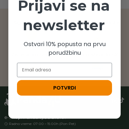
Prijavi se na
newsletter
Sigurno plaćanje
Telefonska podrška
Ostvari 10% popusta na prvu
porudžbinu
Zamena proizvoda
Brza dostava do 48h
Email
POTVRDI
e-Shop: Panda4you D.O.O.
Radno vreme: 07:00 – 15:00h (Pon-Pet)