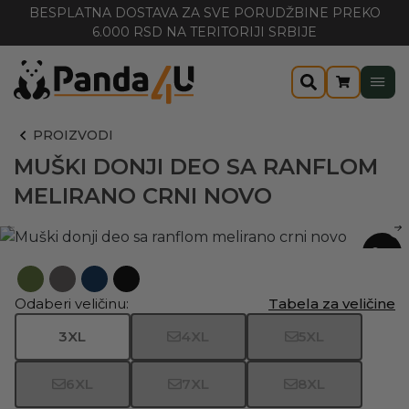
BESPLATNA DOSTAVA ZA SVE PORUDŽBINE PREKO
6.000 RSD NA TERITORIJI SRBIJE
PROIZVODI
MUŠKI DONJI DEO SA RANFLOM
MELIRANO CRNI NOVO
-20%
Odaberi veličinu:
Tabela za veličine
3XL
4XL
5XL
6XL
7XL
8XL