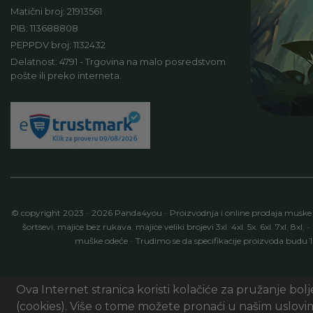
Matični broj: 21913561
PIB: 113688808
PEPPDV broj: 1132432
Delatnost: 4791 - Trgovina na malo posredstvom
pošte ili preko interneta.
© copyright 2023
-
2026 Panda4you
-
Proizvodnja i online prodaja muske 
šortsevi
,
majice bez rukava
,
majice veliki brojevi 3xl
,
4xl
,
5x
,
6xl
,
7xl
,
8xl
,
-
muške odeće
-
Trudimo se da specifikacije proizvoda budu 
Ova Internet stranica koristi kolačiće za pružanje bol
(cookies). Više o tome možete pronaći u našim uslovim