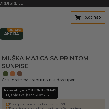
RIJI SRBIJE
0,00
RSD
DO -50%
AKCIJA
MUŠKA MAJICA SA PRINTOM
SUNRISE
Ovaj proizvod trenutno nije dostupan.
Naziv akcije:
POSLEDNJI KOMADI
Trajanje akcije:
do 31.07.2026.
Brza i pouzdana isporuka u roku od 48h
Plaćanje na rate kreditnim karticama Banca Intesa