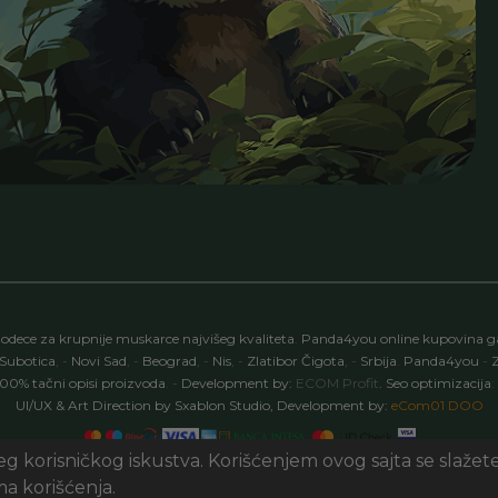
odece za krupnije muskarce najvišeg kvaliteta
.
Panda4you online kupovina g
Subotica
,
-
Novi Sad
,
-
Beograd
,
-
Nis
,
-
Zlatibor Čigota
,
-
Srbija
.
Panda4you
-
Z
100% tačni opisi proizvoda
.
-
Development by:
ECOM Profit
. Seo optimizacija
:
UI/UX & Art Direction by Sxablon Studio, Development by:
eCom01 DOO
jeg korisničkog iskustva. Korišćenjem ovog sajta se slažet
a korišćenja.