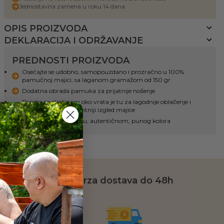
Jednostavna zamena u roku 14 dana
OPIS PROIZVODA
DEKLARACIJA I ODRŽAVANJE
PREDNOSTI PROIZVODA
Osećajte se udobno, samopouzdano i prozračno u 100%
pamučnoj majici, sa laganom gramažom od 150 gr
Dodatna obrada pamuka za prijatnije nošenje
Render sa elastinom oko vrata je tu za lagodnije oblačenje i
svlačenje, kao i elegantniji izgled majice
Print u DTF preslikaču, autentičnom, punog kolora
da
Brza dostava do 48h