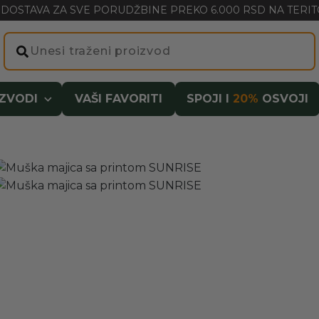
DOSTAVA ZA SVE PORUDŽBINE PREKO 6.000 RSD NA TERITO
IZVODI
VAŠI FAVORITI
SPOJI I
20%
OSVOJI