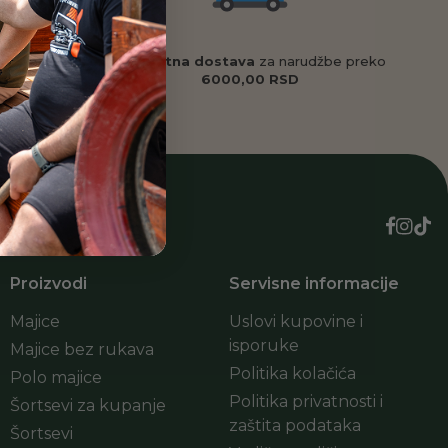
 veličinu
,
Besplatna dostava
za narudžbe preko
o ćemo Vam
6000,00 RSD
d
Proizvodi
Servisne informacije
Majice
Uslovi kupovine i
isporuke
Majice bez rukava
Politika kolačića
Polo majice
Politika privatnosti i
Šortsevi za kupanje
zaštita podataka
Šortsevi