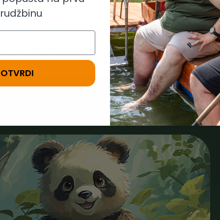
rudžbinu
anja? Potrebna Vam je pomoć
Ukoliko ste naručili
pogrešnu
ko mera i naručivanja?
javite se. Brzo i jednostavn
vite nas:
063/8622-374
zameniti proizvo
POTVRDI