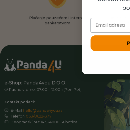
po
Plaćanje pouzećem i internet
Imate pit
Email
bankarstvom
o
Pozo
e-Shop: Panda4you D.O.O.
Radno vreme: 07:00 – 15:00h (Pon-Pet)
Kontakt podaci:
E-Mail
hello@panda4you.rs
Telefon
063/8622-374
Beogradski put 147, 24000 Subotica