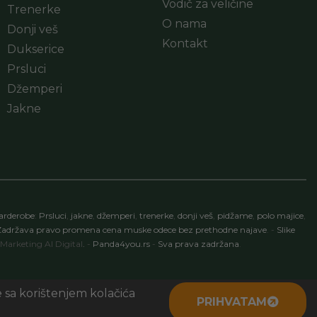
Vodič za veličine
Trenerke
O nama
Donji veš
Kontakt
Dukserice
Prsluci
Džemperi
Jakne
arderobe
:
Prsluci
,
jakne
,
džemperi
,
trenerke
,
donji veš
,
pidžame
,
polo majice
,
adržava pravo promena cena muske odece bez prethodne najave
.
-
Slike
Marketing
AI Digital
.
-
Panda4you.rs
-
Sva prava zadržana
.
e sa korištenjem kolačića
PRIHVATAM