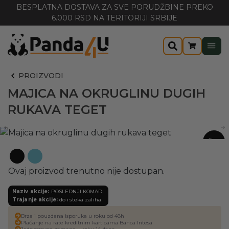
BESPLATNA DOSTAVA ZA SVE PORUDŽBINE PREKO
6.000 RSD NA TERITORIJI SRBIJE
PROIZVODI
MAJICA NA OKRUGLINU DUGIH
RUKAVA TEGET
-30%
Ovaj proizvod trenutno nije dostupan.
Naziv akcije:
POSLEDNJI KOMADI
Trajanje akcije:
do isteka zaliha
Brza i pouzdana isporuka u roku od 48h
Plaćanje na rate kreditnim karticama Banca Intesa