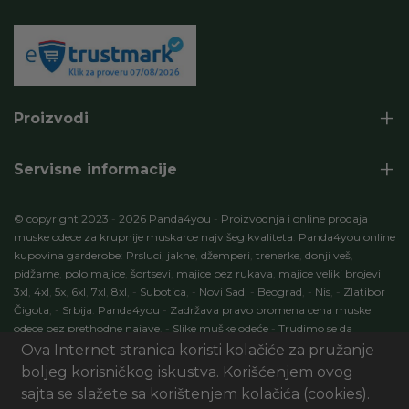
Proizvodi
Servisne informacije
© copyright 2023
-
2026 Panda4you
-
Proizvodnja i online prodaja
muske odece za krupnije muskarce najvišeg kvaliteta
.
Panda4you online
kupovina garderobe
:
Prsluci
,
jakne
,
džemperi
,
trenerke
,
donji veš
,
pidžame
,
polo majice
,
šortsevi
,
majice bez rukava
,
majice veliki brojevi
3xl
,
4xl
,
5x
,
6xl
,
7xl
,
8xl
,
-
Subotica
,
-
Novi Sad
,
-
Beograd
,
-
Nis
,
-
Zlatibor
Čigota
,
-
Srbija
.
Panda4you
-
Zadržava pravo promena cena muske
odece bez prethodne najave
.
-
Slike muške odeće
-
Trudimo se da
specifikacije proizvoda budu 100% tačni opisi proizvoda
.
-
Development
Ova Internet stranica koristi kolačiće za pružanje
by:
ECOM Profit
. Seo optimizacija
:
Marketing
AI Digital
.
-
Panda4you.rs
boljeg korisničkog iskustva. Korišćenjem ovog
-
Sva prava zadržana
.
sajta se slažete sa korištenjem kolačića (cookies).
UI/UX & Art Direction by Sxablon Studio, Development by:
eCom01