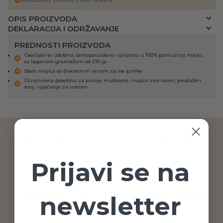
Jednostavna zamena u roku 14 dana
OPIS PROIZVODA
DEKLARACIJA I ODRŽAVANJE
PREDNOSTI PROIZVODA
Osećajte se udobno, samopouzdano i prijatno u 100% pamučnoj majici,
sa laganom gramažom od 210 gr
Basic majica sa diskretnim vezom za sve prilike
Dizajnirana posebno za punije muškarce, majica ima ravan, produžen
kroj, i ojačanje za vratom
Sigurno plaćanje
Telefonska podrška
Prijavi se na
newsletter
Zamena proizvoda
Brza dostava do 48h