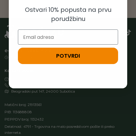
Ostvari 10% popusta na prvu
porudžbinu
Email
e-Shop: Panda4you D.O.O.
POTVRDI
Radno vreme: 07:00 – 15:00h (Pon-Pet)
Kontakt podaci:
E-Mail
hello@panda4you.rs
Telefon
063/8622-374
Beogradski put 147, 24000 Subotica
Matični broj: 21913561
PIB: 113688808
PEPPDV broj: 1132432
Delatnost: 4791 - Trgovina na malo posredstvom pošte ili preko
interneta.