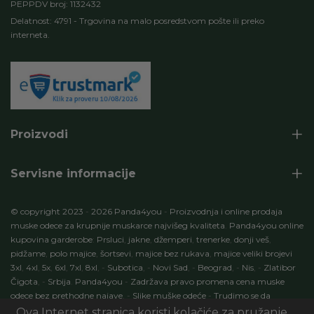
PEPPDV broj: 1132432
Delatnost: 4791 - Trgovina na malo posredstvom pošte ili preko
interneta.
Proizvodi
Servisne informacije
© copyright 2023
-
2026 Panda4you
-
Proizvodnja i online prodaja
muske odece za krupnije muskarce najvišeg kvaliteta
.
Panda4you online
kupovina garderobe
:
Prsluci
,
jakne
,
džemperi
,
trenerke
,
donji veš
,
pidžame
,
polo majice
,
šortsevi
,
majice bez rukava
,
majice veliki brojevi
3xl
,
4xl
,
5x
,
6xl
,
7xl
,
8xl
,
-
Subotica
,
-
Novi Sad
,
-
Beograd
,
-
Nis
,
-
Zlatibor
Čigota
,
-
Srbija
.
Panda4you
-
Zadržava pravo promena cena muske
odece bez prethodne najave
.
-
Slike muške odeće
-
Trudimo se da
specifikacije proizvoda budu 100% tačni opisi proizvoda
.
-
Development
Ova Internet stranica koristi kolačiće za pružanje