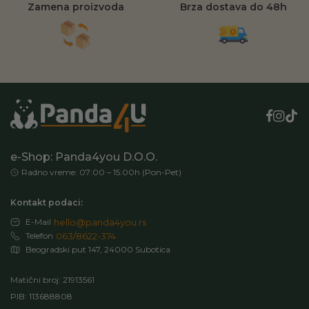
Zamena proizvoda
Brza dostava do 48h
e-Shop: Panda4you D.O.O.
Radno vreme: 07:00 – 15:00h (Pon-Pet)
Kontakt podaci:
E-Mail
hello@panda4you.rs
Telefon
063/8622-374
Beogradski put 147, 24000 Subotica
Matični broj: 21913561
PIB: 113688808