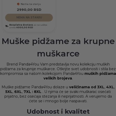
Nema na stanju
2990,00
RSD
NEMA NA STANJU
Besplatna dostava
za narudžbe
preko
6000,00 RSD
Muške pidžame za krupne
muškarce
Brend Panda4You Vam predstavlja novu kolekciju muških
pidžama za krupnije muškarce. Otkrijte svet udobnosti i stila bez
kompromisa sa našom kolekcijom Panda4You
muških pidžama
velikih brojeva
.
Muške pidžame Panda4You dolaze u
veličinama od 3XL
,
4XL
,
5XL
,
6XL
,
7XL
i
8XL
. U njima će se svaki muškarac osećati
prijatno, bez osećaja stezanja ili neprijatnosti. A verujemo da
ćete se i mnogo bolje naspavati.
Udobnost i kvalitet