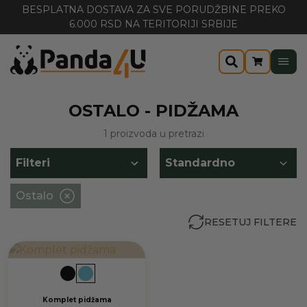
BESPLATNA DOSTAVA ZA SVE PORUDŽBINE PREKO
6.000 RSD NA TERITORIJI SRBIJE
OSTALO - PIDŽAMA
1 proizvoda u pretrazi
Filteri
Ostalo
RESETUJ FILTERE
Komplet pidžama